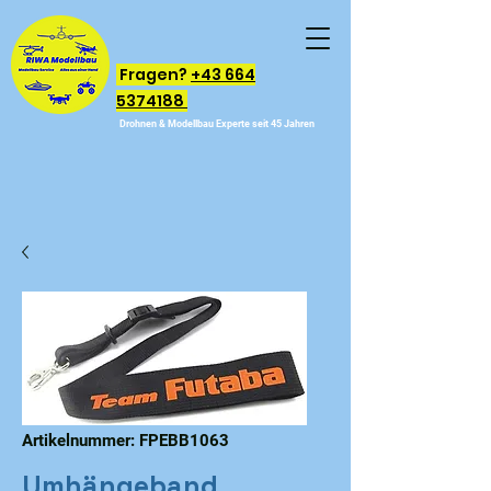
Fragen?
+43 664
5374188
Drohnen & Modellbau Experte seit 45 Jahren
Artikelnummer: FPEBB1063
Umhängeband