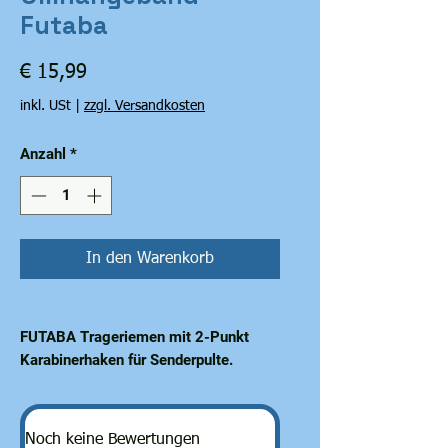
Futaba
Preis
€ 15,99
inkl. USt
|
zzgl. Versandkosten
Anzahl
*
In den Warenkorb
FUTABA Trageriemen mit 2-Punkt
Karabinerhaken für Senderpulte.
Dieser 2-Punkt Trageriemen eignet
sich ideal zur Verwendung mit dem
Ripmax Futaba Senderpult P-TT01
Noch keine Bewertungen