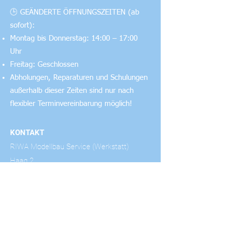
🕒 GEÄNDERTE ÖFFNUNGSZEITEN (ab
sofort):
Montag bis Donnerstag: 14:00 – 17:00
Uhr
Freitag: Geschlossen
Abholungen, Reparaturen und Schulungen
außerhalb dieser Zeiten sind nur nach
flexibler Terminvereinbarung möglich!
KONTAKT
RIWA Modellbau Service (Werkstatt)
Haag 2
A-4631 Wallern /Trattnach
E-Mail: riwa@riwa.cc
Mobil:
+43 664 537 41 88