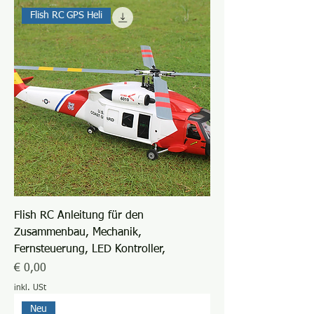
Flish RC GPS Heli
Flish RC Anleitung für den
Zusammenbau, Mechanik,
Fernsteuerung, LED Kontroller,
Preis
€ 0,00
inkl. USt
Neu