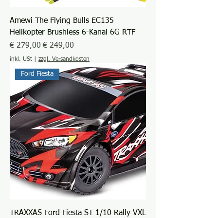
Amewi The Flying Bulls EC135
Helikopter Brushless 6-Kanal 6G RTF
Standardpreis
Sale-Preis
€ 279,00
€ 249,00
inkl. USt
|
zzgl. Versandkosten
Ford Fiesta
TRAXXAS Ford Fiesta ST 1/10 Rally VXL