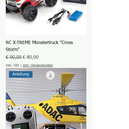
RC X-TREME Monstertruck "Cross
Storm"
Standardpreis
Sale-Preis
€ 90,00
€ 80,00
inkl. USt
|
zzgl. Versandkosten
Anleitung