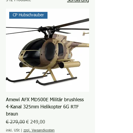
542 Produkte
Sortierung
CP Hubschrauber
Amewi AFX MD500E Militär brushless
4-Kanal 325mm Helikopter 6G RTF
braun
Standardpreis
Sale-Preis
€ 279,00
€ 249,00
inkl. USt
|
zzgl. Versandkosten