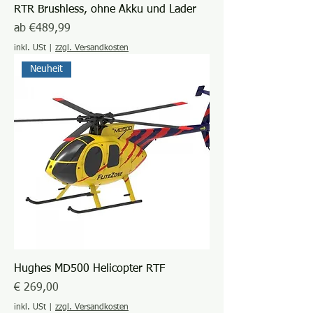
RTR Brushless, ohne Akku und Lader
Sale-Preis
ab
€489,99
inkl. USt
|
zzgl. Versandkosten
Neuheit
Hughes MD500 Helicopter RTF
Preis
€ 269,00
inkl. USt
|
zzgl. Versandkosten