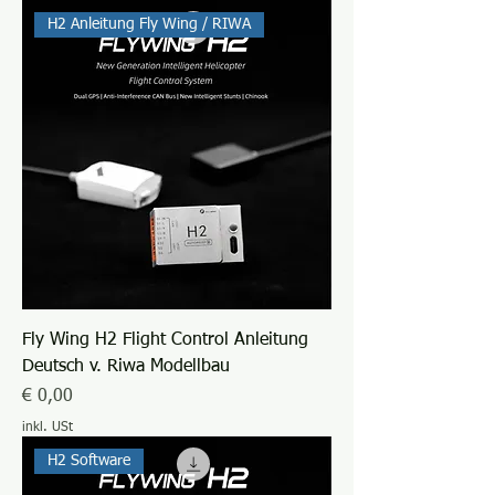
H2 Anleitung Fly Wing / RIWA
Fly Wing H2 Flight Control Anleitung
Deutsch v. Riwa Modellbau
Preis
€ 0,00
inkl. USt
H2 Software