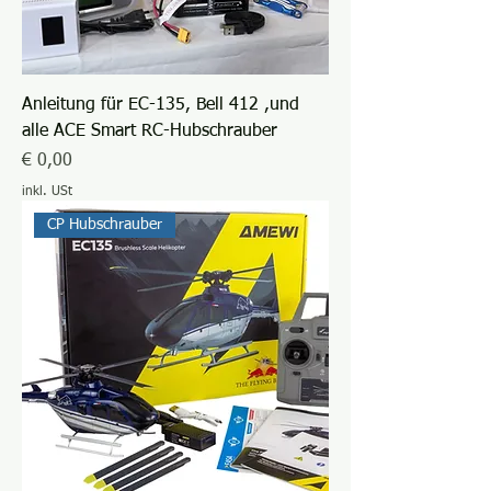
Anleitung für EC-135, Bell 412 ,und
alle ACE Smart RC-Hubschrauber
Preis
€ 0,00
inkl. USt
CP Hubschrauber