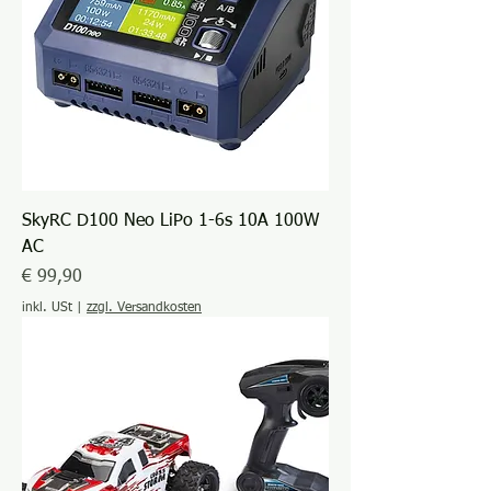
SkyRC D100 Neo LiPo 1-6s 10A 100W
AC
Preis
€ 99,90
inkl. USt
|
zzgl. Versandkosten