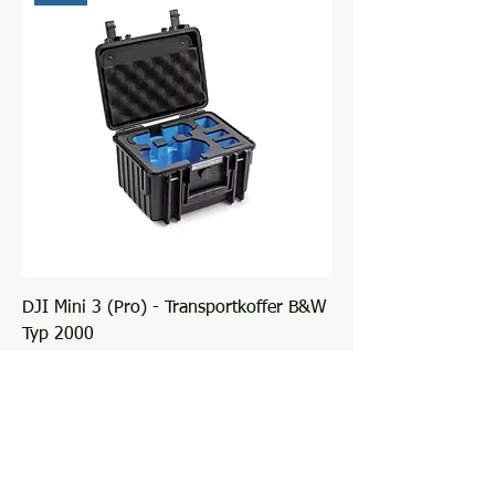
DJI Mini 3 (Pro) - Transportkoffer B&W
Typ 2000
Standardpreis
Sale-Preis
€ 77,00
€ 59,00
inkl. USt
|
zzgl. Versandkosten
X-Maxx 4x4