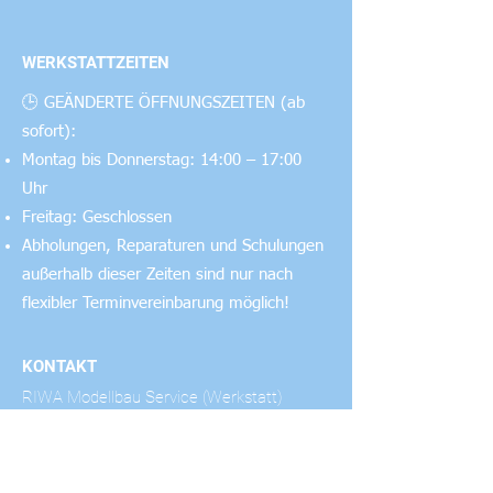
WERKSTATTZEITEN
🕒 GEÄNDERTE ÖFFNUNGSZEITEN (ab
sofort):
Montag bis Donnerstag: 14:00 – 17:00
Uhr
Freitag: Geschlossen
Abholungen, Reparaturen und Schulungen
außerhalb dieser Zeiten sind nur nach
flexibler Terminvereinbarung möglich!
KONTAKT
RIWA Modellbau Service (Werkstatt)
Haag 2
A-4631 Wallern /Trattnach
E-Mail: riwa@riwa.cc