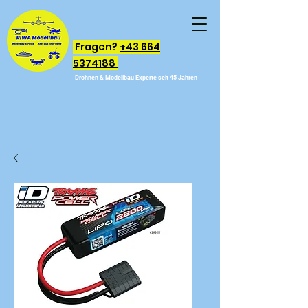
Fragen?
+43 664
5374188
Drohnen & Modellbau Experte seit 45 Jahren