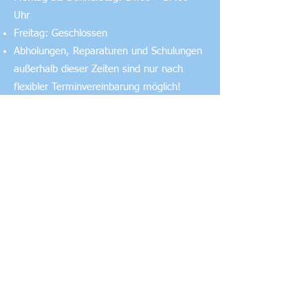
Uhr
Freitag: Geschlossen
Abholungen, Reparaturen und Schulungen
außerhalb dieser Zeiten sind nur nach
flexibler Terminvereinbarung möglich!
KONTAKT
RIWA Modellbau Service (Werkstatt)
Haag 2
A-4631 Wallern /Trattnach
E-Mail: riwa@riwa.cc
Mobil:
+43 664 537 41 88
RECHTLICHES
IMPRESSUM