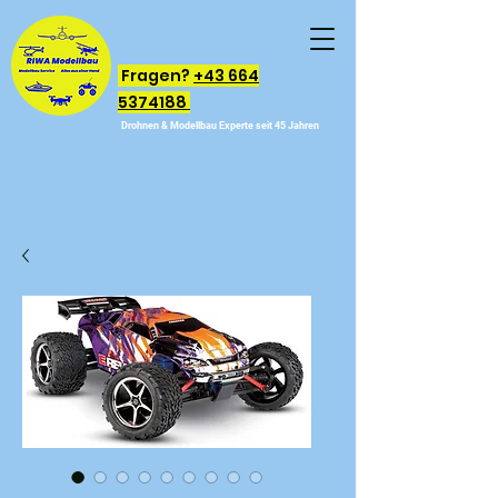
Fragen?
+43 664
5374188
Drohnen & Modellbau Experte seit 45 Jahren