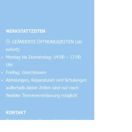
und stabilen Ausgang von 5V.
Anwendungsbereiche:
Ideal für RC-Modellbau, einschließlich
Flugzeuge, Hubschrauber, Autos und
WERKSTATTZEITEN
Boote, sowie für Anwendungen, bei
denen eine konstante
🕒 GEÄNDERTE ÖFFNUNGSZEITEN (ab
Spannungsversorgung erforderlich ist.
sofort):
Montag bis Donnerstag: 14:00 – 17:00
Uhr
Freitag: Geschlossen
Abholungen, Reparaturen und Schulungen
außerhalb dieser Zeiten sind nur nach
flexibler Terminvereinbarung möglich!
KONTAKT
RIWA Modellbau Service (Werkstatt)
Haag 2