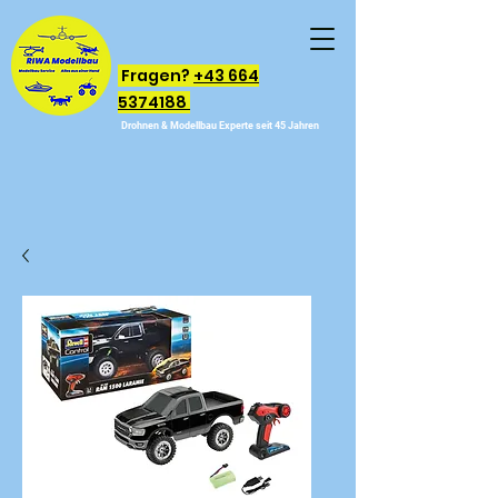
Fragen?
+43 664
5374188
Drohnen & Modellbau Experte seit 45 Jahren