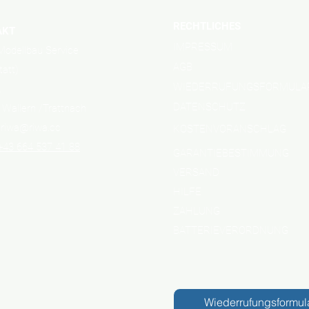
RECHTLICHES
AKT
IMPRESSUM
odellbau Service
AGB
tatt)
WIEDERRUFUNGSFORMULA
2
DATENSCHUTZ
 Wallern /Trattnach
: riwa@riwa.cc
KOSTENVORANSCHLAG
+43 664 537 41 88
GARANTIEBESTIMMUNG
VERSAND
HILFE
ZAHLUNG
BATTERIEVERORDNUNG
Wiederrufungsformul