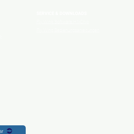
SERVICE & DOWNLOADS
Fly Wing Software H1-Chip
Fly Wing Bedienungsanleitungen
R
ar