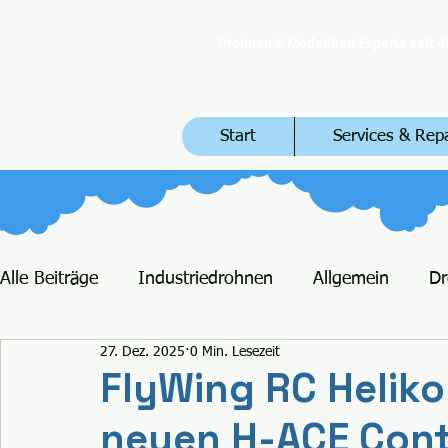
Drohnen & Modellbau Experte seit 4
Start
Services & Rep
Alle Beiträge
Industriedrohnen
Allgemein
D
27. Dez. 2025
0 Min. Lesezeit
FlyWing RC Heliko
neuen H-ACE Cont