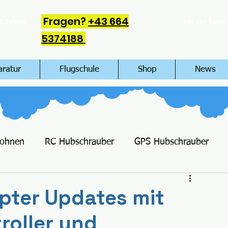
Fragen?
+43 664
5 Jahren
Mit uns kann
5374188
aratur
Flugschule
Shop
News
rohnen
RC Hubschrauber
GPS Hubschrauber
pter Updates mit
roller und