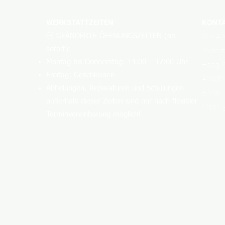
WERKSTATTZEITEN
KONT
🕒 GEÄNDERTE ÖFFNUNGSZEITEN (ab
RIWA M
sofort):
(Werks
Montag bis Donnerstag: 14:00 – 17:00 Uhr
Haag 
Freitag: Geschlossen
A-4631
Abholungen, Reparaturen und Schulungen
E-Mail
außerhalb dieser Zeiten sind nur nach flexibler
Mobil:
Terminvereinbarung möglich!