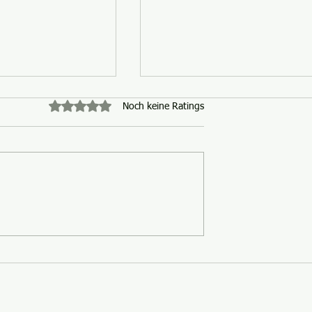
Mit 0 von 5 Sternen bewertet.
Noch keine Ratings
es DJI Drohnen
Flywing Bell 412 mit neu
lles, was Sie
H-ACE Modul und
Positionslichtern – Ein He
für Einsteiger und
Fortgeschrittene