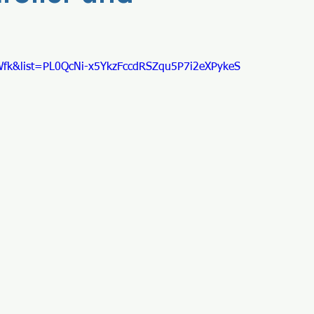
fk&list=PL0QcNi-x5YkzFccdRSZqu5P7i2eXPykeS