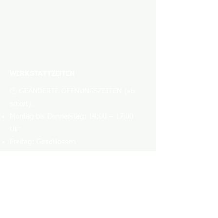
WERKSTATTZEITEN
🕒 GEÄNDERTE ÖFFNUNGSZEITEN (ab
sofort):
Montag bis Donnerstag: 14:00 – 17:00
Uhr
Freitag: Geschlossen
Abholungen, Reparaturen und Schulungen
außerhalb dieser Zeiten sind nur nach
flexibler Terminvereinbarung möglich!
KONTAKT