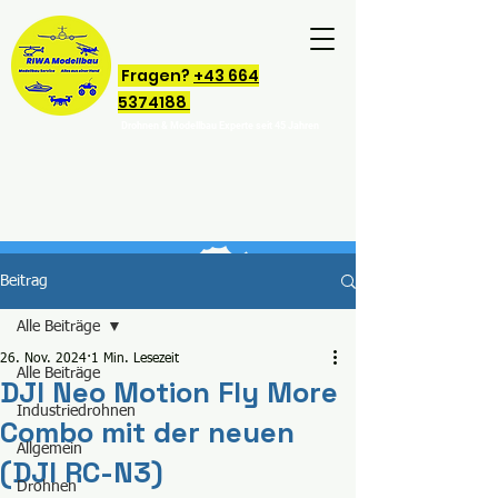
Fragen?
+43 664
5374188
Drohnen & Modellbau Experte seit 45 Jahren
Beitrag
Alle Beiträge
26. Nov. 2024
1 Min. Lesezeit
Alle Beiträge
DJI Neo Motion Fly More
Industriedrohnen
Combo mit der neuen
Allgemein
(DJI RC-N3)
Drohnen