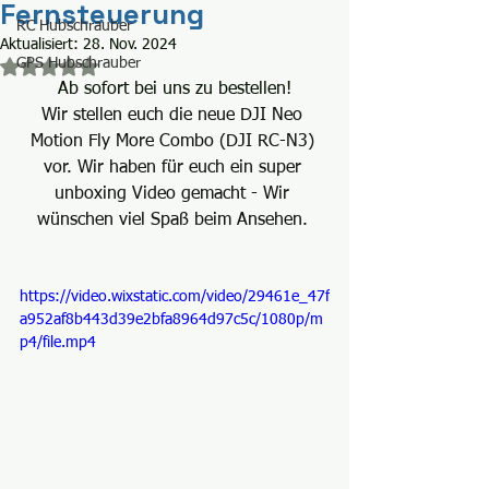
Fernsteuerung
RC Hubschrauber
Aktualisiert:
28. Nov. 2024
GPS Hubschrauber
Mit NaN von 5 Sternen bewertet.
Ab sofort bei uns zu bestellen!
Wir stellen euch die neue DJI Neo 
Motion Fly More Combo (DJI RC-N3) 
vor. Wir haben für euch ein super 
unboxing Video gemacht - Wir 
wünschen viel Spaß beim Ansehen. 
https://video.wixstatic.com/video/29461e_47f
a952af8b443d39e2bfa8964d97c5c/1080p/m
p4/file.mp4