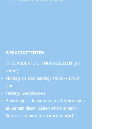
Klapp-Luftschraube für weniger
Luftwiderstand im Segelflug
Flugerfahrung:
Anfänger
serienmäßig
Bauerfahrung:
Leicht abnehmbares Höhenleitwerk
Anfänger
für einfachen Transport
Antriebsart:
Elektro
Querruder vorbereitet-Tipp:
Querruder Upgrade-Set # 95463
Steuerung:
Höhenruder,
Großer Laderaum - Platz für großen
WERKSTATTZEITEN
Motorsteuerung,
LiPo
Querruder,
🕒 GEÄNDERTE ÖFFNUNGSZEITEN (ab
Seitenruder
sofort):
Montag bis Donnerstag: 14:00 – 17:00
Uhr
Freitag: Geschlossen
Abholungen, Reparaturen und Schulungen
außerhalb dieser Zeiten sind nur nach
flexibler Terminvereinbarung möglich!