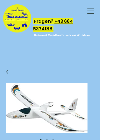
Fragen?
+43 664
5374188
Drohnen & Modellbau Experte seit 45 Jahren