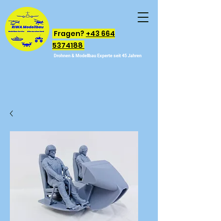
Fragen?
+43 664
5374188
Drohnen & Modellbau Experte seit 45 Jahren