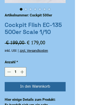
Artikelnummer: Cockpit 500er
Cockpit Flish EC-135
500er Scale 1/10
Standardpreis
Sale-
 € 199,00 
€ 179,00
Preis
inkl. USt
|
zzgl. Versandkosten
Anzahl
*
In den Warenkorb
Hier einige Details zum Produkt:
Es handelt sich um ein sehr