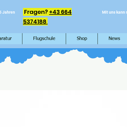
Fragen?
+43 664
5 Jahren
Mit uns kann
5374188
aratur
Flugschule
Shop
News