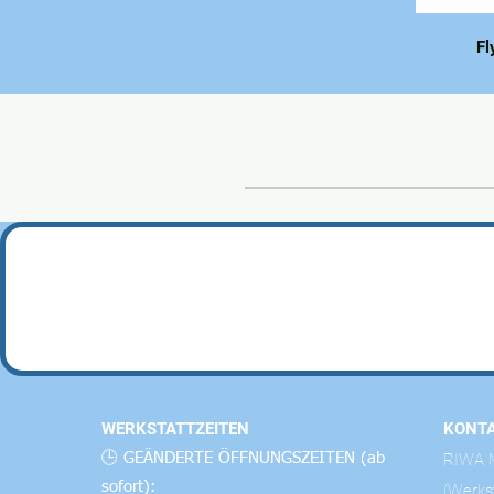
Fl
WERKSTATTZEITEN
KONT
🕒 GEÄNDERTE ÖFFNUNGSZEITEN (ab
RIWA M
sofort):
(Werks