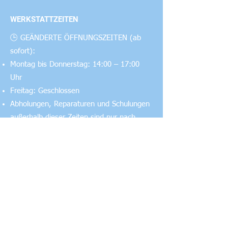
8. BeiDou-, GPS-, Galileo- und QZSS-
Satelliten-Quad-Mode-Positionierung
WERKSTATTZEITEN
🕒 GEÄNDERTE ÖFFNUNGSZEITEN (ab
sofort):
Montag bis Donnerstag: 14:00 – 17:00
Uhr
Freitag: Geschlossen
Abholungen, Reparaturen und Schulungen
außerhalb dieser Zeiten sind nur nach
flexibler Terminvereinbarung möglich!
KONTAKT
RIWA Modellbau Service (Werkstatt)
Haag 2
A-4631 Wallern /Trattnach
E-Mail: riwa@riwa.cc