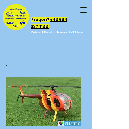
Fragen?
+43 664
5374188
Drohnen & Modellbau Experte seit 45 Jahren