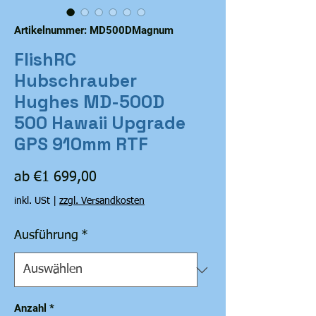
Artikelnummer: MD500DMagnum
FlishRC
Hubschrauber
Hughes MD-500D
500 Hawaii Upgrade
GPS 910mm RTF
Sale-
ab
€1 699,00
Preis
inkl. USt
|
zzgl. Versandkosten
Ausführung
*
Anzahl
*