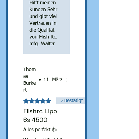
Abmessungen als
Hilft meinen
der original
Kunden Sehr
4300er Akku der
und gibt viel
eigentlich in die
Vertrauen in
Cobra gehört.
die Qualität
von Flish Rc.
mfg. Walter
Thom
as
•
11. März
Burke
rt
Mit 5 von 5 Sternen bewertet.
Bestätigt
Flishrc Lipo
6s 4500
Alles perfekt 👍