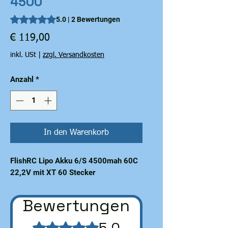
4500
Das Rating beträgt 5.0 von fünf Sternen, basierend auf 2 Be
5.0 | 2 Bewertungen
Preis
€ 119,00
inkl. USt
|
zzgl. Versandkosten
Anzahl
*
In den Warenkorb
FlishRC Lipo Akku 6/S 4500mah 60C
22,2V mit XT 60 Stecker
Bewertungen
5.0
Mit 5 von 5 Sternen bewertet.