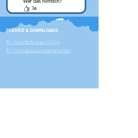
War das hilfreich?
Ja
SERVICE & DOWNLOADS
Fly Wing Software H1-Chip
Fly Wing Bedienungsanleitungen
WERKSTATTZEITEN
Nach telefonischer Vereinbarung