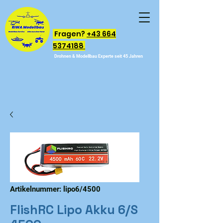
Fragen?
+43 664
5374188
Drohnen & Modellbau Experte seit 45 Jahren
Artikelnummer: lipo6/4500
FlishRC Lipo Akku 6/S