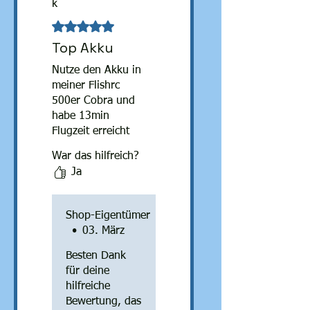
k
Mit 5 von 5 Sternen bewertet.
Top Akku
Nutze den Akku in
meiner Flishrc
500er Cobra und
habe 13min
Flugzeit erreicht
bis RTH
War das hilfreich?
automatisch
Ja
eingeleitet wurde.
anschl. Messung
ergab noch 12%
Shop-Eigentümer
Akkukapazität.
•
03. März
Also funktioniert
super in der
Besten Dank
Cobra trotz
für deine
Mehrgewicht u.
hilfreiche
größeren
Bewertung, das