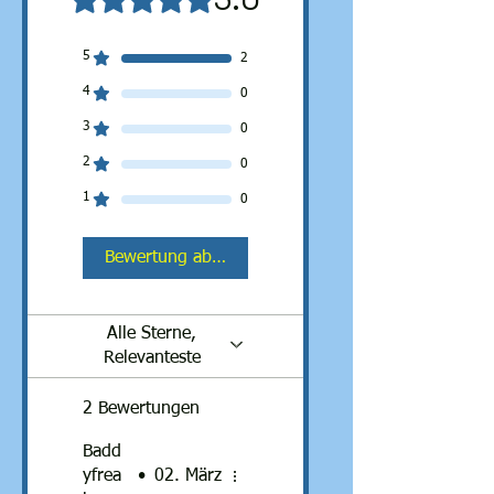
5
2
4
0
3
0
2
0
1
0
Bewertung abgeben
Alle Sterne,
Relevanteste
2 Bewertungen
Badd
yfrea
•
02. März