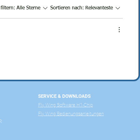
filtern:
Alle Sterne
Sortieren nach:
Relevanteste
SERVICE & DOWNLOADS
Fly Wing Software H1-Chip
Fly Wing Bedienungsanleitungen
R