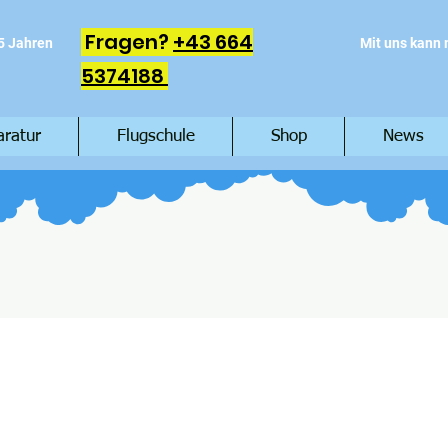
Fragen?
+43 664
5 Jahren
Mit uns kann
5374188
aratur
Flugschule
Shop
News