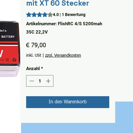
mit XT 60 Stecker
Das Rating beträgt 4.0 von fünf Sternen, basierend
4.0 | 1 Bewertung
Artikelnummer: FlishRC 4/S 5200mah
35C 22,2V
Preis
€ 79,00
inkl. USt
|
zzgl. Versandkosten
Anzahl
*
In den Warenkorb