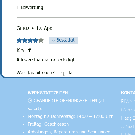
1 Bewertung
GERD
•
17. Apr.
Mit 4 von 5 Sternen bewertet.
Bestätigt
Kauf
Alles zeitnah sofort erledigt
War das hilfreich?
Ja
WERKSTATTZEITEN
KONT
🕒 GEÄNDERTE ÖFFNUNGSZEITEN (ab
RIWA M
sofort):
(Werks
Montag bis Donnerstag: 14:00 – 17:00 Uhr
Haag 
Freitag: Geschlossen
A-4631
Abholungen, Reparaturen und Schulungen
E-Mail