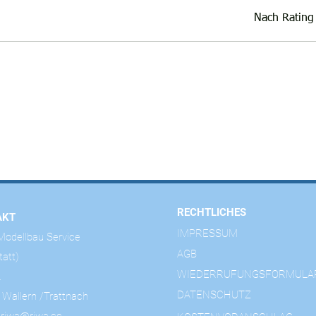
Nach Rating 
RECHTLICHES
AKT
IMPRESSUM
odellbau Service
AGB
tatt)
WIEDERRUFUNGSFORMULA
2
DATENSCHUTZ
 Wallern /Trattnach
: riwa@riwa.cc