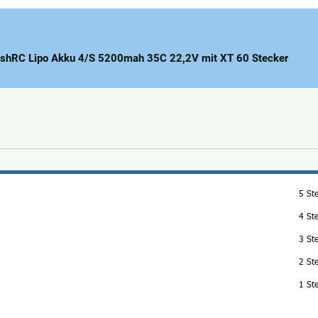
ishRC Lipo Akku 4/S 5200mah 35C 22,2V mit XT 60 Stecker
5 St
4 St
3 St
2 St
1 St