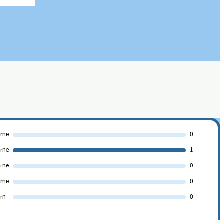
erne
0
erne
1
erne
0
erne
0
ern
0