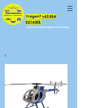
Fragen?
+43 664
5374188
Drohnen & Modellbau Experte seit 45 Jahren