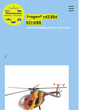
Fragen?
+43 664
5374188
Drohnen & Modellbau Experte seit 45 Jahren