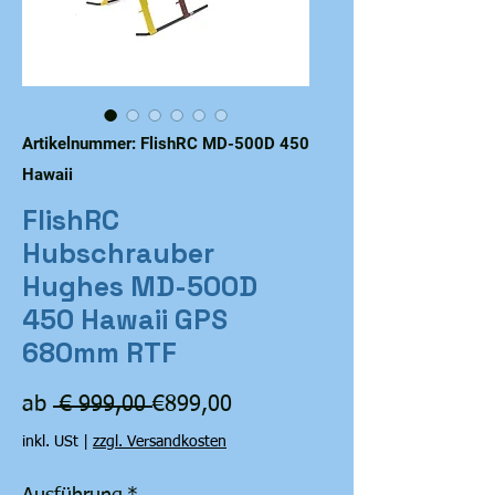
Artikelnummer: FlishRC MD-500D 450
Hawaii
FlishRC
Hubschrauber
Hughes MD-500D
450 Hawaii GPS
680mm RTF
Standardpreis
Sale-
ab
 € 999,00 
€899,00
Preis
inkl. USt
|
zzgl. Versandkosten