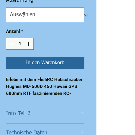
Ausführung
*
Anzahl
*
In den Warenkorb
Erlebe mit dem FlishRC Hubschrauber 
Hughes MD-500D 450 Hawaii GPS 
680mm RTF faszinierenden RC-
Modellbau in Perfektion. Das FlishRC 
Modell wird als RTF ("Ready to Fly")-
Info Teil 2
Paket verkauft und enthält fast alles, 
was du zum Fliegen benötigst – mit 
Automatische Landefunktion
Ausnahme der vier AA-Batterien für 
Technische Daten
Bei niedrigem Akkustand oder
den Sender. Die gesamte Sender-