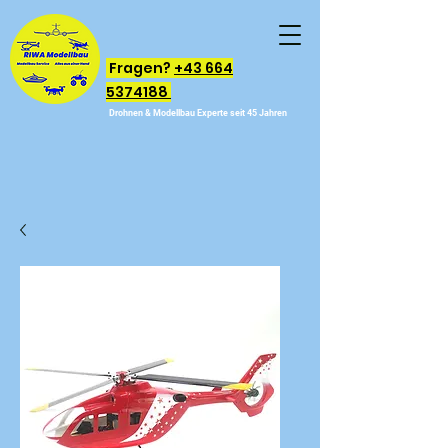
Fragen?
+43 664
5374188
Drohnen & Modellbau Experte seit 45 Jahren