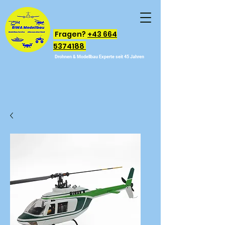
Fragen?
+43 664
5374188
Drohnen & Modellbau Experte seit 45 Jahren