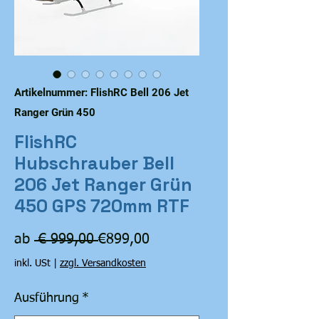
Artikelnummer: FlishRC Bell 206 Jet
Ranger Grün 450
FlishRC
Hubschrauber Bell
206 Jet Ranger Grün
450 GPS 720mm RTF
Standardpreis
Sale-
ab
 € 999,00 
€899,00
Preis
inkl. USt
|
zzgl. Versandkosten
Ausführung
*