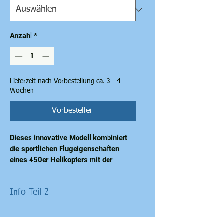
Anzahl
*
Lieferzeit nach Vorbestellung ca. 3 - 4
Wochen
Vorbestellen
Dieses innovative Modell kombiniert
die sportlichen Flugeigenschaften
eines 450er Helikopters mit der
absolut stabilen Steuerung eines GPS-
gestützten Flugkontrollsystems.
Info Teil 2
Ähnlich wie bei hochwertigen Drohnen
verbindet sich dieses System mit
Automatische Landefunktion
GPS-Satelliten, um jederzeit die