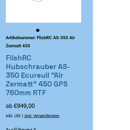
Artikelnummer: FlishRC AS-350 Air
Zermatt 450
FlishRC
Hubschrauber AS-
350 Ecureuil "Air
Zermatt" 450 GPS
760mm RTF
Sale-
ab
€949,00
Preis
inkl. USt
|
zzgl. Versandkosten