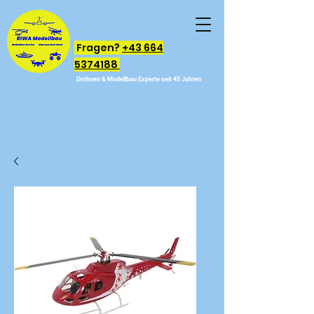
Fragen?
+43 664
5374188
Drohnen & Modellbau Experte seit 45 Jahren