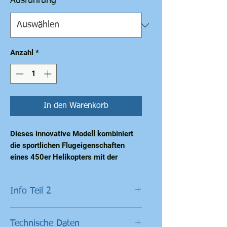
Ausführung
*
Anzahl
*
In den Warenkorb
Dieses innovative Modell kombiniert 
die sportlichen Flugeigenschaften 
eines 450er Helikopters mit der 
absolut stabilen Steuerung eines GPS-
gestützten Flugkontrollsystems. 
Info Teil 2
Ähnlich wie bei hochwertigen Drohnen 
verbindet sich dieses System mit 
Automatische Landefunktion
GPS-Satelliten, um jederzeit die 
Technische Daten
Bei niedrigem Akkustand oder
Position des Helikopters präzise zu 