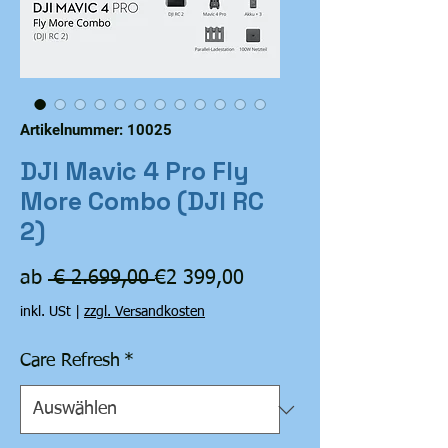
Artikelnummer: 10025
DJI Mavic 4 Pro Fly
More Combo (DJI RC
2)
Standardpreis
Sale-
ab
 € 2.699,00 
€2 399,00
Preis
inkl. USt
|
zzgl. Versandkosten
Care Refresh
*