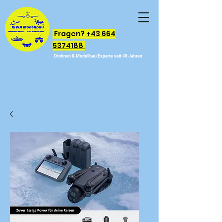
Fragen?
+43 664
5374188
Drohnen & Modellbau Experte seit 45 Jahren