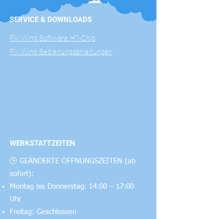
Beleuchtungsfläche:
Beleuchtung
113m² 471m² 1063m²
SERVICE & DOWNLOADS
Ein-Knopf-Schalter, unterstützt die
Zentrale Beleuchtungsstärke: 24Lux
Helligkeitseinstellung, bietet
Fly Wing Software H1-Chip
5.Lux 2.5Lux
Beleuchtung und Suche.
Gimbal Uniaxial: Stabilisierung Pan/Tilt
Fly Wing Bedienungsanleitungen
Installations-Modus: Schnelle
Starkes Licht und Flash
Demontage von Schrauben
Unterstützt die Einstellung der Burst-
Arbeitstemperatur: -10 ℃ bis 50 ℃
Helligkeit und Burst-Frequenz.
Lagertemperatur: -20 ℃ bis 60 ℃
Kardanische Aufhängung
Steuerbare Gimbal, unterstützt Gimbal
0 bis -90 ° Kontrolle und Gimbal
WERKSTATTZEITEN
Kamera Linkage.
🕒 GEÄNDERTE ÖFFNUNGSZEITEN (ab
Kompatibilität
sofort):
Mavic 3 E/T
Montag bis Donnerstag: 14:00 – 17:00
Uhr
Freitag: Geschlossen