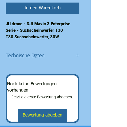
In den Warenkorb
JLIdrone - DJI Mavic 3 Enterprise
Serie - Suchscheinwerfer T30
T30 Suchscheinwerfer, 30W
Lichtleistung, wiegt nur 110g, 14 Grad
Leuchtwinkel, die Lichthelligkeit auf
Technische Daten
50 Meter übersteigt 24lux. Er ist mit
einem einachsigen stabilisierten
Elektrische Schnittstelle: DJI SDK
Gimbal ausgestattet, unterstützt
Größe: 132x 43x 64mm
Kamera-Kopplung, DJI Pilot 2
Gewicht:110g
Steuerung, passt zu DJI Mavic 3E und
Noch keine Bewertungen
Schutzgrad: IP4X
Mavic 3T.
vorhanden
Maximale Leistung: 30W
Lichtleistung: 30W
Jetzt die erste Bewertung abgeben.
Beleuchtungsmodus: Kombinierte
Gewicht: 110g
Beleuchtung
Leuchtwinkel: 14°
Beleuchtungswinkel: 14°（±0.1°）
Beleuchtungsentfernung: 150
Bewertung abgeben
Beleuchtungsabstand:
Meter
50m 100m 150m