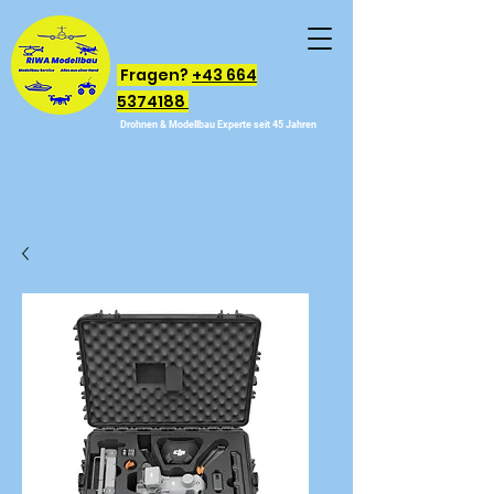
Fragen?
+43 664
5374188
Drohnen & Modellbau Experte seit 45 Jahren