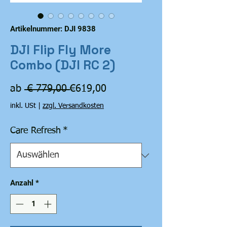
Artikelnummer: DJI 9838
DJI Flip Fly More
Combo (DJI RC 2)
Standardpreis
Sale-
ab
 € 779,00 
€619,00
Preis
inkl. USt
|
zzgl. Versandkosten
Care Refresh
*
Anzahl
*