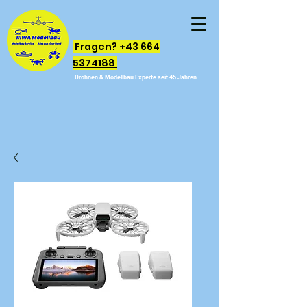
Fragen?
+43 664
5374188
Drohnen & Modellbau Experte seit 45 Jahren