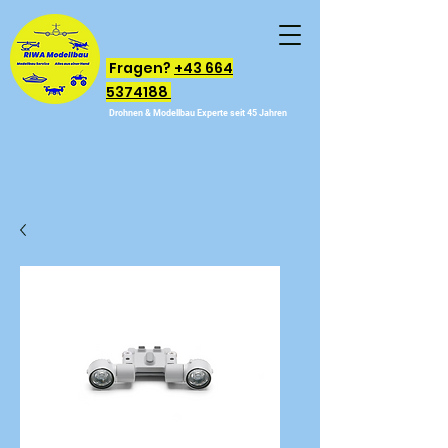
Fragen?
+43 664
5374188
Drohnen & Modellbau Experte seit 45 Jahren