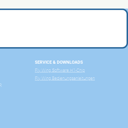
SERVICE & DOWNLOADS
Fly Wing Software H1-Chip
Fly Wing Bedienungsanleitungen
R