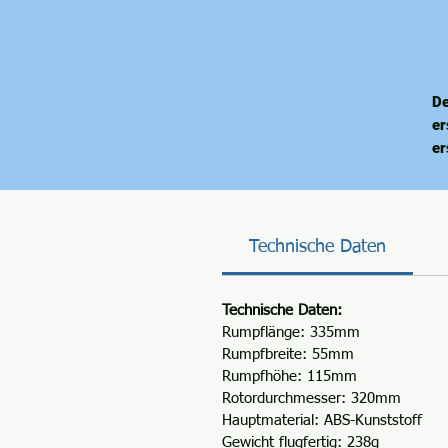
De
er
er
Lu
de
Di
Al
Technische Daten
be
Gr
He
Technische Daten:
te
Rumpflänge: 335mm
bü
Rumpfbreite: 55mm
Rumpfhöhe: 115mm
au
Rotordurchmesser: 320mm
El
Hauptmaterial: ABS-Kunststoff
au
Gewicht flugfertig: 238g
mü