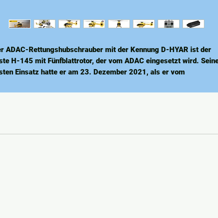
r ADAC-Rettungshubschrauber mit der Kennung D-HYAR ist der
ste H-145 mit Fünfblattrotor, der vom ADAC eingesetzt wird. Sein
sten Einsatz hatte er am 23. Dezember 2021, als er vom
ftrettungszentrum „Christoph Westfalen“ am Airport Park Greven, 
r Nähe des Flughafens Münster-Osnabrück, startete.
eser lizenzierte Scale-Nachbau steht dem Original in nichts nach:
le Details wurden wirklichkeitsgetreu umgesetzt, sodass
ispielsweise Nieten, Beschriftung, Lackierung, Positionslichter,
iffe, Antennen, der Fünfblattrotor und sogar der Fenestron-
ckpropeller exakt dem echten Hubschrauber entsprechen. Auch di
chnische Ausstattung lässt keine Wünsche offen. Das Modell ist mi
rstenlosen Motoren sowohl im Hauptantrieb als auch im Fenestron
sgestattet. Der Schwebeflug wird durch eine barometrische
ektronik und einen Bodensensor unterstützt. So kann sich der Pilot
f das Fliegen konzentrieren, ohne ständig auf die Flughöhe achten 
ssen. Das Modell bietet zudem eine Auto-Start/Lande-Funktion, u