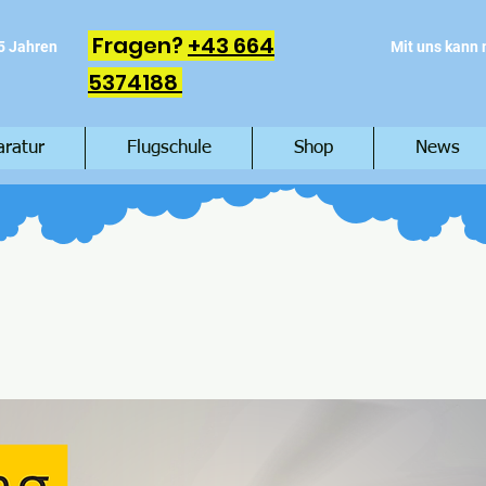
Fragen?
+43 664
5 Jahren
Mit uns kann
5374188
aratur
Flugschule
Shop
News