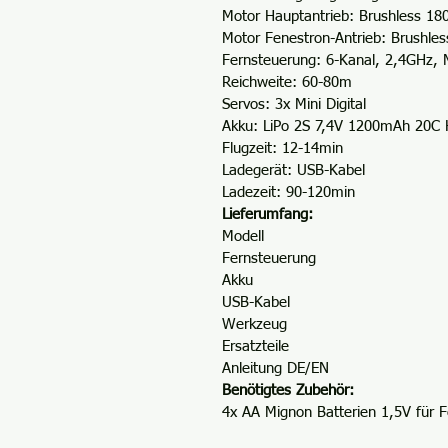
Motor Hauptantrieb: Brushless 18
di
Motor Fenestron-Antrieb: Brushle
bi
Fernsteuerung: 6-Kanal, 2,4GHz,
Mo
Reichweite: 60-80m
so
Servos: 3x Mini Digital
Zu
Akku: LiPo 2S 7,4V 1200mAh 20C 
au
Flugzeit: 12-14min
Fl
Ladegerät: USB-Kabel
Fl
Ladezeit: 90-120min
au
Lieferumfang:
er
Modell
Fernsteuerung
Hi
Akku
5-
USB-Kabel
Sc
Werkzeug
fü
Ersatzteile
W
Anleitung DE/EN
Ba
Benötigtes Zubehör:
si
4x AA Mignon Batterien 1,5V für 
ka