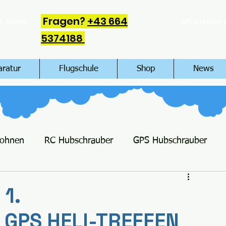
Fragen?
+43 664
5 Jahren
Mit uns kann
5374188
aratur
Flugschule
Shop
News
rohnen
RC Hubschrauber
GPS Hubschrauber
1.
 GPS HELI-TREFFEN